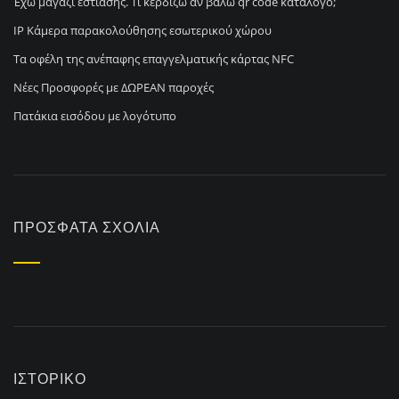
Έχω μαγαζί εστίασης. Τι κερδίζω αν βάλω qr code κατάλογο;
IP Κάμερα παρακολούθησης εσωτερικού χώρου
Τα οφέλη της ανέπαφης επαγγελματικής κάρτας NFC
Νέες Προσφορές με ΔΩΡΕΑΝ παροχές
Πατάκια εισόδου με λογότυπο
ΠΡΌΣΦΑΤΑ ΣΧΌΛΙΑ
ΙΣΤΟΡΙΚΌ