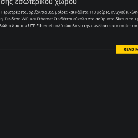
σης εσωτερικού χώρου
εριστρέφεται οριζόντια 355 μοίρες και κάθετα 110 μοίρες, ανιχνεύει κίνησ
η. Σύνδεση WiFi και Ethernet Συνδέεται εύκολα στο ασύρματο δίκτυο του
αλώδιο δυκτιου UTP Ethernet πολύ εύκολα να την συνδέσετε στο router του
READ 