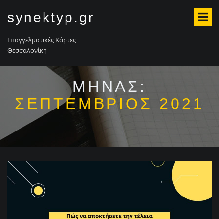
S
synektyp.gr
k
i
p
Επαγγελματικές Κάρτες
t
Θεσσαλονίκη
o
c
o
ΜΉΝΑΣ:
n
ΣΕΠΤΈΜΒΡΙΟΣ 2021
t
e
n
t