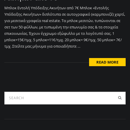
Μπλοκ Εντολή Υπόδειξης Ακινήτων από 7€ Μπλοκ «Εντολής
Υπόδειξης Ακινήτων» διπλότυπα σε αυτογραφικό (καρμπονιζέ) χαρτί,
για μεσιτικά γραφεία real estate. Τα μπλοκ μεσιτών, τυπώνονται σε
σετ των 50 φύλλων, με τυπωμένη την επωνυμία σας & τα στοιχεία
επικοινωνίας. Έχουν έγχρωμο εξώφυλλο με το λογότυπό σας. 1
μπλοκ=15€/τμχ. 5 μπλοκ=11€/τμχ. 20 μπλοκ= 9€/τμχ. 50 μπλοκ= 7€/
τμχ. Στείλτε μας μήνυμα για οποιαδήποτε …
READ MORE